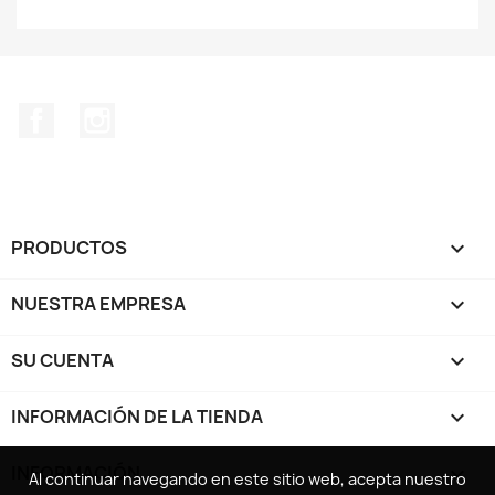
Facebook
Instagram
PRODUCTOS

NUESTRA EMPRESA

SU CUENTA

INFORMACIÓN DE LA TIENDA
keyboard_arrow_down
INFORMACIÓN

Al continuar navegando en este sitio web, acepta nuestro
Al continuar navegando en este sitio web, acepta nuestro